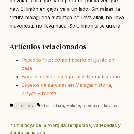
mezclar, para que cada persona pueda ver qué
hay. El limón en gajos va a un lado. Sin salsas: la
fritura malagueña auténtica no lleva alioli, no lleva
mayonesa, no lleva nada. Solo limón si se quiere.
Artículos relacionados
Pescaíto frito: cómo hacerlo crujiente en
casa
Boquerones en vinagre al estilo malagueño
Espetos de sardinas en Málaga: historia,
playas y receta
Categorías
Etiquetas
fritos
,
fritura
,
Málaga
,
recetas andaluzas
RECETAS
Chirimoya de la Axarquía: temporada, variedades y
dónde comprarla